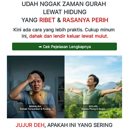
UDAH NGGAK ZAMAN GURAH 
LEWAT HIDUNG
YANG 
RIBET 
& 
RASANYA PERIH
Kini ada cara yang lebih praktis. Cukup minum 
ini, 
dahak dan lendir keluar lewat mulut.
`
➡ Cek Pejelasan Lengkapnya
JUJUR DEH
, APAKAH INI YANG SERING 